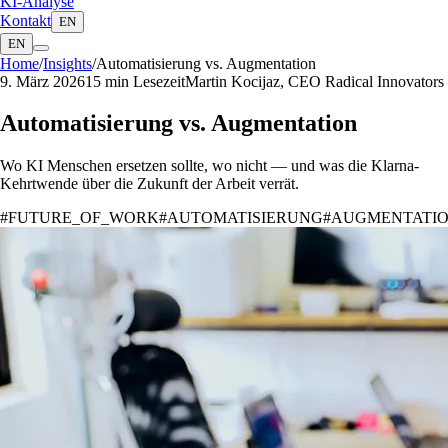
KI-Analyse
Kontakt
EN
EN
Home
/
Insights
/
Automatisierung vs. Augmentation
9. März 2026
15 min
Lesezeit
Martin Kocijaz, CEO Radical Innovators
Automatisierung vs. Augmentation
Wo KI Menschen ersetzen sollte, wo nicht — und was die Klarna-
Kehrtwende über die Zukunft der Arbeit verrät.
#
FUTURE_OF_WORK
#
AUTOMATISIERUNG
#
AUGMENTATI