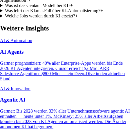
Augmentation?
+
Was ist das Centaur-Modell bei KI?
+
Was lehrt der Klarna-Fall über KI-Automatisierung?
+
Welche Jobs werden durch KI ersetzt?
+
Weitere Insights
AI & Automation
AI Agents
Gartner prognostiziert: 40% aller Enterprise-Apps werden bis Ende
2026 KI-Agenten integrieren. Cursor erreicht $2 Mrd. ARR,
Salesforce Agentforce $800 Mio. — ein Deep-Dive in den aktuellen
Stand.
AI & Innovation
Agentic AI
Gartner: Bis 2028 werden 33% aller Unternehmenssoftware agentic AI
enthalten — heute unter 1%. McKinsey: 25% aller Arbeitsaufgaben
könnten bis 2028 von KI-Agenten automatisiert werden. Die Ära der
autonomen KI hat begonnen.