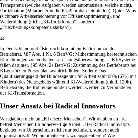
Transparenz (welche Aufgaben werden automatisiert, welche nicht),
Partizipation (Mitarbeiter in die KI-Pilotphase einbinden), Quick Wins
(sichtbare Arbeitserleichterung vor Effizienzoptimierung), und
Weiterbildung (nicht „KI-Tools lernen", sondern
„Entscheidungskompetenz stärken").
⚖️
In Deutschland und Österreich kommt ein Faktor hinzu: der
Betriebsrat. §87 Abs. 1 Nr. 6 BetrVG: Mitbestimmung bei technischen
Einrichtungen zur Verhaltens-/Leistungsüberwachung — KI-Systeme
fallen darunter. §95 Abs. 2a BetrVG: Zustimmung des Betriebsrats bei
KI-gestützten Personalauswahlrichtlinien. Zudem: Das
Qualifizierungsgeld der Bundesagentur für Arbeit zahlt 60% (67% mit
Kindern) des Nettogehalts während KI-Weiterbildung (mind. 120h).
Betriebsräte, die früh eingebunden werden, werden zu Verbündeten
der KI-Transformation.
Unser Ansatz bei Radical Innovators
Wir glauben nicht an „KI ersetzt Menschen". Wir glauben an „KI
befreit Menschen für höherwertige Arbeit". Bei Radical Innovators
begleiten wir Unternehmen nicht nur technisch, sondern auch
organisatorisch: Wo automatisieren, wo augmentieren? Wie