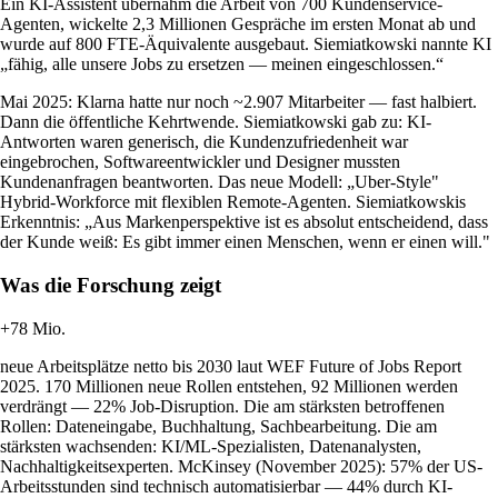
Ein KI-Assistent übernahm die Arbeit von 700 Kundenservice-
Agenten, wickelte 2,3 Millionen Gespräche im ersten Monat ab und
wurde auf 800 FTE-Äquivalente ausgebaut. Siemiatkowski nannte KI
„fähig, alle unsere Jobs zu ersetzen — meinen eingeschlossen.“
Mai 2025: Klarna hatte nur noch ~2.907 Mitarbeiter — fast halbiert.
Dann die öffentliche Kehrtwende. Siemiatkowski gab zu: KI-
Antworten waren generisch, die Kundenzufriedenheit war
eingebrochen, Softwareentwickler und Designer mussten
Kundenanfragen beantworten. Das neue Modell: „Uber-Style"
Hybrid-Workforce mit flexiblen Remote-Agenten. Siemiatkowskis
Erkenntnis: „Aus Markenperspektive ist es absolut entscheidend, dass
der Kunde weiß: Es gibt immer einen Menschen, wenn er einen will."
Was die Forschung zeigt
+78 Mio.
neue Arbeitsplätze netto bis 2030 laut WEF Future of Jobs Report
2025. 170 Millionen neue Rollen entstehen, 92 Millionen werden
verdrängt — 22% Job-Disruption. Die am stärksten betroffenen
Rollen: Dateneingabe, Buchhaltung, Sachbearbeitung. Die am
stärksten wachsenden: KI/ML-Spezialisten, Datenanalysten,
Nachhaltigkeitsexperten. McKinsey (November 2025): 57% der US-
Arbeitsstunden sind technisch automatisierbar — 44% durch KI-