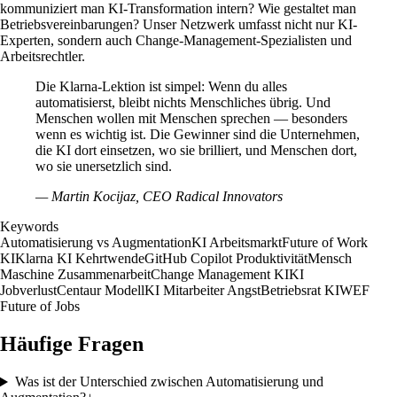
kommuniziert man KI-Transformation intern? Wie gestaltet man
Betriebsvereinbarungen? Unser Netzwerk umfasst nicht nur KI-
Experten, sondern auch Change-Management-Spezialisten und
Arbeitsrechtler.
Die Klarna-Lektion ist simpel: Wenn du alles
automatisierst, bleibt nichts Menschliches übrig. Und
Menschen wollen mit Menschen sprechen — besonders
wenn es wichtig ist. Die Gewinner sind die Unternehmen,
die KI dort einsetzen, wo sie brilliert, und Menschen dort,
wo sie unersetzlich sind.
—
Martin Kocijaz, CEO Radical Innovators
Keywords
Automatisierung vs Augmentation
KI Arbeitsmarkt
Future of Work
KI
Klarna KI Kehrtwende
GitHub Copilot Produktivität
Mensch
Maschine Zusammenarbeit
Change Management KI
KI
Jobverlust
Centaur Modell
KI Mitarbeiter Angst
Betriebsrat KI
WEF
Future of Jobs
Häufige Fragen
Was ist der Unterschied zwischen Automatisierung und