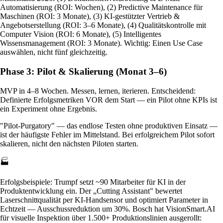
Automatisierung (ROI: Wochen), (2) Predictive Maintenance für
Maschinen (ROI: 3 Monate), (3) KI-gestützter Vertrieb &
Angebotserstellung (ROI: 3–6 Monate), (4) Qualitätskontrolle mit
Computer Vision (ROI: 6 Monate), (5) Intelligentes
Wissensmanagement (ROI: 3 Monate). Wichtig: Einen Use Case
auswählen, nicht fünf gleichzeitig.
Phase 3: Pilot & Skalierung (Monat 3–6)
MVP in 4–8 Wochen. Messen, lernen, iterieren. Entscheidend:
Definierte Erfolgsmetriken VOR dem Start — ein Pilot ohne KPIs ist
ein Experiment ohne Ergebnis.
"Pilot-Purgatory" — das endlose Testen ohne produktiven Einsatz —
ist der häufigste Fehler im Mittelstand. Bei erfolgreichem Pilot sofort
skalieren, nicht den nächsten Piloten starten.
🏭
Erfolgsbeispiele: Trumpf setzt ~90 Mitarbeiter für KI in der
Produktentwicklung ein. Der „Cutting Assistant" bewertet
Laserschnittqualität per KI-Handsensor und optimiert Parameter in
Echtzeit — Ausschussreduktion um 30%. Bosch hat VisionSmart.AI
für visuelle Inspektion über 1.500+ Produktionslinien ausgerollt: