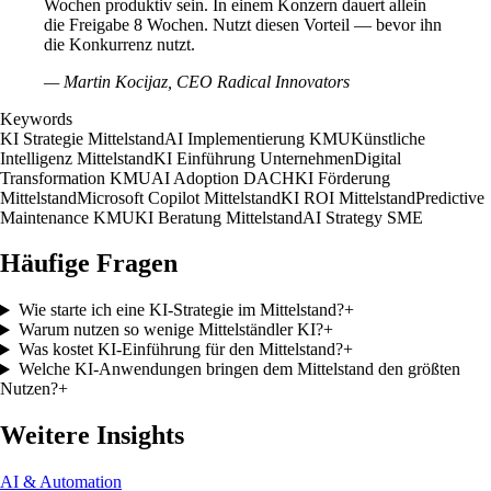
Wochen produktiv sein. In einem Konzern dauert allein
die Freigabe 8 Wochen. Nutzt diesen Vorteil — bevor ihn
die Konkurrenz nutzt.
—
Martin Kocijaz, CEO Radical Innovators
Keywords
KI Strategie Mittelstand
AI Implementierung KMU
Künstliche
Intelligenz Mittelstand
KI Einführung Unternehmen
Digital
Transformation KMU
AI Adoption DACH
KI Förderung
Mittelstand
Microsoft Copilot Mittelstand
KI ROI Mittelstand
Predictive
Maintenance KMU
KI Beratung Mittelstand
AI Strategy SME
Häufige Fragen
Wie starte ich eine KI-Strategie im Mittelstand?
+
Warum nutzen so wenige Mittelständler KI?
+
Was kostet KI-Einführung für den Mittelstand?
+
Welche KI-Anwendungen bringen dem Mittelstand den größten
Nutzen?
+
Weitere Insights
AI & Automation