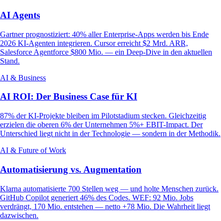
AI Agents
Gartner prognostiziert: 40% aller Enterprise-Apps werden bis Ende
2026 KI-Agenten integrieren. Cursor erreicht $2 Mrd. ARR,
Salesforce Agentforce $800 Mio. — ein Deep-Dive in den aktuellen
Stand.
AI & Business
AI ROI: Der Business Case für KI
87% der KI-Projekte bleiben im Pilotstadium stecken. Gleichzeitig
erzielen die oberen 6% der Unternehmen 5%+ EBIT-Impact. Der
Unterschied liegt nicht in der Technologie — sondern in der Methodik.
AI & Future of Work
Automatisierung vs. Augmentation
Klarna automatisierte 700 Stellen weg — und holte Menschen zurück.
GitHub Copilot generiert 46% des Codes. WEF: 92 Mio. Jobs
verdrängt, 170 Mio. entstehen — netto +78 Mio. Die Wahrheit liegt
dazwischen.