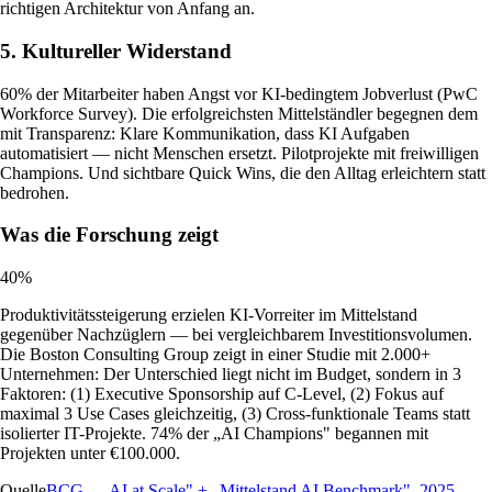
richtigen Architektur von Anfang an.
5. Kultureller Widerstand
60% der Mitarbeiter haben Angst vor KI-bedingtem Jobverlust (PwC
Workforce Survey). Die erfolgreichsten Mittelständler begegnen dem
mit Transparenz: Klare Kommunikation, dass KI Aufgaben
automatisiert — nicht Menschen ersetzt. Pilotprojekte mit freiwilligen
Champions. Und sichtbare Quick Wins, die den Alltag erleichtern statt
bedrohen.
Was die Forschung zeigt
40%
Produktivitätssteigerung erzielen KI-Vorreiter im Mittelstand
gegenüber Nachzüglern — bei vergleichbarem Investitionsvolumen.
Die Boston Consulting Group zeigt in einer Studie mit 2.000+
Unternehmen: Der Unterschied liegt nicht im Budget, sondern in 3
Faktoren: (1) Executive Sponsorship auf C-Level, (2) Fokus auf
maximal 3 Use Cases gleichzeitig, (3) Cross-funktionale Teams statt
isolierter IT-Projekte. 74% der „AI Champions" begannen mit
Projekten unter €100.000.
Quelle
BCG – „AI at Scale" + „Mittelstand AI Benchmark"
,
2025